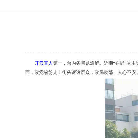
开云真人
第一，台内务问题难解。近期“在野”党
面，政党纷纷走上街头诉诸群众，政局动荡、人心不安