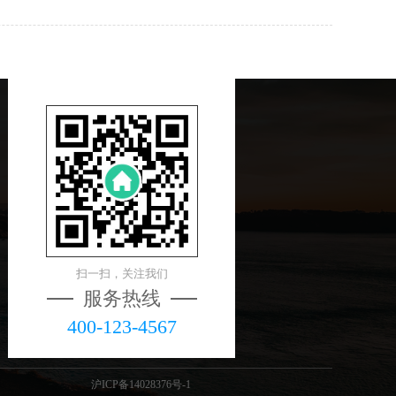
扫一扫，关注我们
服务热线
400-123-4567
沪ICP备14028376号-1