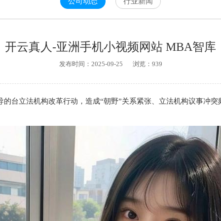
公司动态
行业新闻
开云真人-亚洲手机小视频网站 MBA智库
发布时间：2025-09-25
浏览：
939
主导的台立法机构改革行动，造成“朝野”关系紧张、立法机构议事冲
。