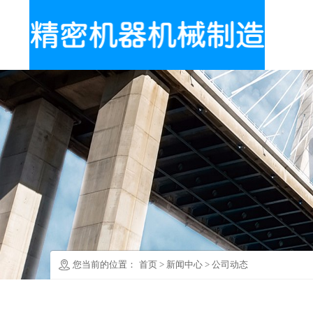
您当前的位置：
首页
>
新闻中心
>
公司动态