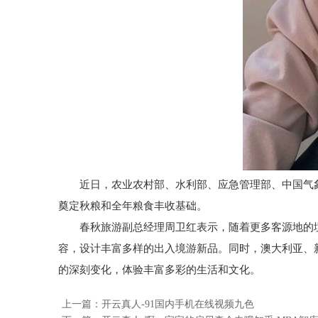
近日，农业农村部、水利部、应急管理部、中国气象
奠定秋粮和全年粮食丰收基础。
春秋旅游副总经理周卫红表示，随着更多客源地的境
容，设计丰富多样的出入境游新品。同时，澳大利亚、
的深刻变化，体验丰富多彩的生活和文化。
上一篇：开云真人-91国内手机在线视频九色