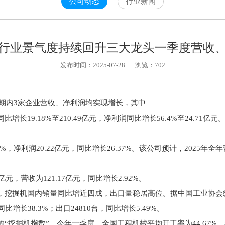
公司动态
行业新闻
行业景气度持续回升三大龙头一季度营收
发布时间：2025-07-28
浏览：
702
期内3家企业营收、净利润均实现增长，其中
9.18%至210.49亿元，净利润同比增长56.4%至24.71
%，净利润20.22亿元，同比增长26.37%。该公司预计，2025
元，营收为121.17亿元，同比增长2.92%。
掘机国内销量同比增近四成，出口量稳居高位。据中国工业协会统计
同比增长38.3%；出口24810台，同比增长5.49%。
掘机指数”，今年一季度，全国工程机械平均开工率为44.67%，较