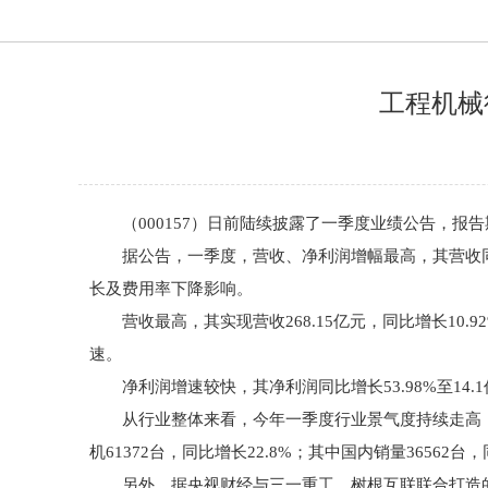
工程机械
（000157）日前陆续披露了一季度业绩公告，报告
据公告，一季度，营收、净利润增幅最高，其营收同比增长1
长及费用率下降影响。
营收最高，其实现营收268.15亿元，同比增长10.92
速。
净利润增速较快，其净利润同比增长53.98%至14.1亿
从行业整体来看，今年一季度行业景气度持续走高，挖
机61372台，同比增长22.8%；其中国内销量36562台，
另外，据央视财经与三一重工、树根互联联合打造的“挖