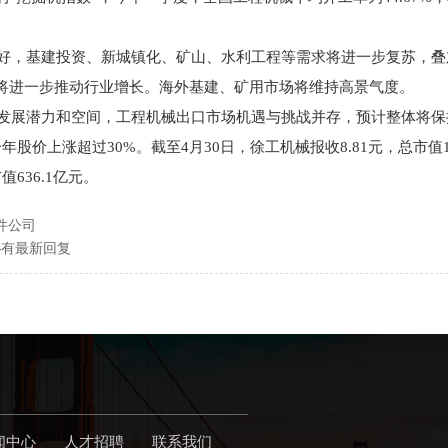
好，基建投资、新城镇化、矿山、水利工程等需求将进一步复苏，叠
将进一步推动行业增长。海外基建、矿用市场将维持高景气度。
发展潜力和空间，工程机械出口市场机遇与挑战并存，预计整体将保
上涨超过30%。截至4月30日，徐工机械报收8.81元，总市值104
值636.1亿元。
件公司
秘有最新回复
闻中心
人才招聘
联系我们