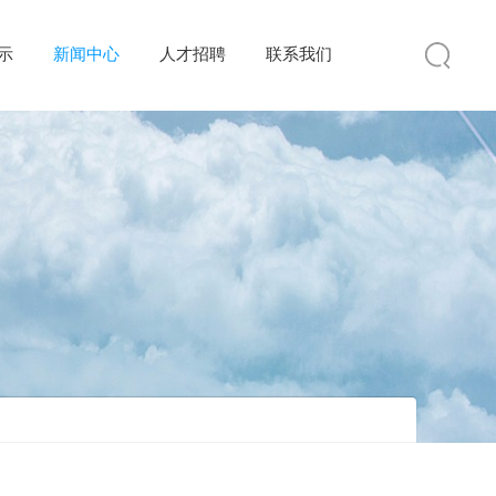
示
新闻中心
人才招聘
联系我们