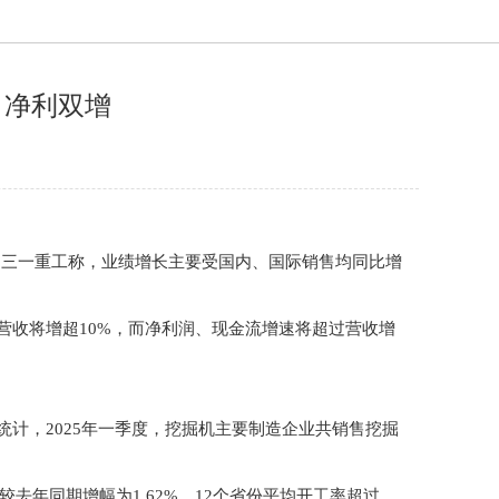
、净利双增
亿元。三一重工称，业绩增长主要受国内、国际销售均同比增
年全年营收将增超10%，而净利润、现金流增速将超过营收增
，2025年一季度，挖掘机主要制造企业共销售挖掘
去年同期增幅为1.62%，12个省份平均开工率超过