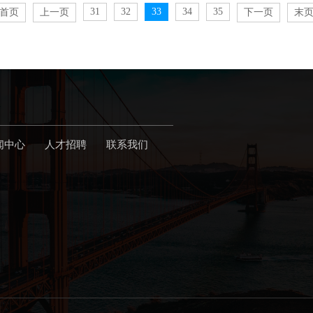
31
32
33
34
35
首页
上一页
下一页
末
闻中心
人才招聘
联系我们