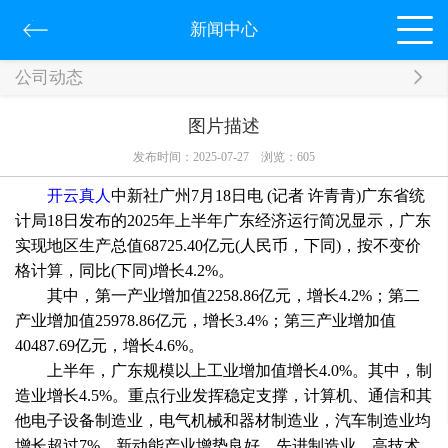
新闻中心
公司动态
图片描述
发布时间：2025-07-27
浏览：
605
开云真人
中新社广州7月18日电 (记者 许青青)广东省统
计局18日发布的2025年上半年广东经济运行简况显示，广东
实现地区生产总值68725.40亿元(人民币，下同)，按不变价
格计算，同比(下同)增长4.2%。
其中，第一产业增加值2258.86亿元，增长4.2%；第二
产业增加值25978.86亿元，增长3.4%；第三产业增加值
40487.69亿元，增长4.6%。
上半年，广东规模以上工业增加值增长4.0%。其中，制
造业增长4.5%。重点行业发挥稳定支撑，计算机、通信和其
他电子设备制造业，电气机械和器材制造业，汽车制造业均
增长超过7%。新动能产业增势良好，先进制造业、高技术