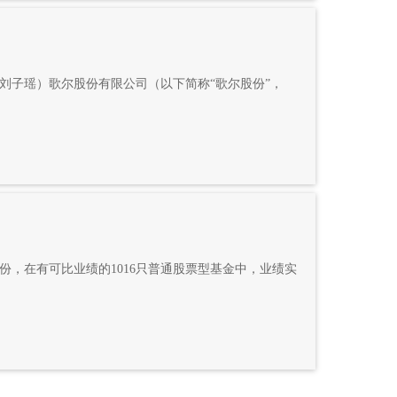
 刘子瑶）歌尔股份有限公司（以下简称“歌尔股份”，
份，在有可比业绩的1016只普通股票型基金中，业绩实