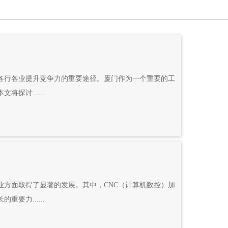
行各业提升竞争力的重要途径。厦门作为一个重要的工
探讨......
方面取得了显著的发展。其中，CNC（计算机数控）加
要力......