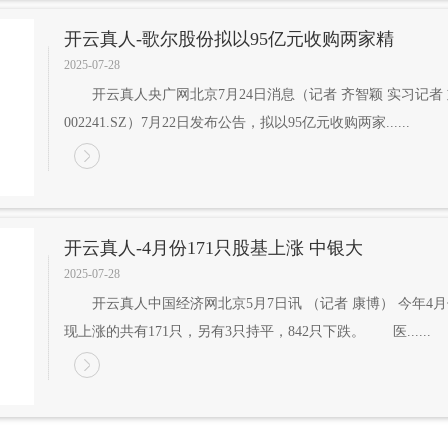
开云真人-歌尔股份拟以95亿元收购两家精
2025-07-28
开云真人央广网北京7月24日消息（记者 齐智颖 实习记者
002241.SZ）7月22日发布公告，拟以95亿元收购两家......
开云真人-4月份171只股基上涨 中银大
2025-07-28
开云真人中国经济网北京5月7日讯 （记者 康博） 今年4月
现上涨的共有171只，另有3只持平，842只下跌。 医......