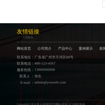
友情链接
LINKS
网站首页
公司简介
产品中心
案例展示
新
联系地址：
广东省广州市天河区88号
400-123-4567
联系电话：
13800000000
服务热线：
联系人 ：
张生
admin@youweb.com
E-mail ：
Copyright© 开云真人(中国)官方网站-登录入口 版权所有